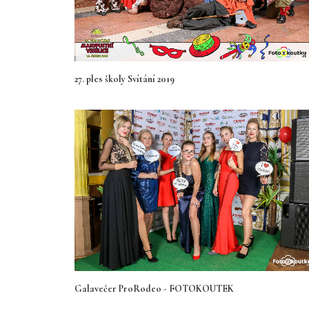
27. ples školy Svítání 2019
Galavečer ProRodeo - FOTOKOUTEK